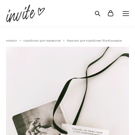
каталог
>
коробочки для презентов
>
бирочки для коробочек/бонбоньерок