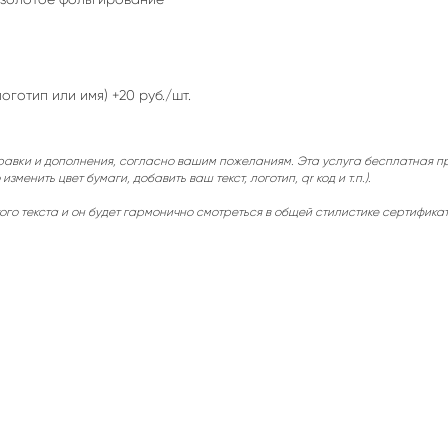
оготип или имя) +20 руб./шт.
равки и дополнения, согласно вашим пожеланиям. Эта услуга бесплатная пр
нить цвет бумаги, добавить ваш текст, логотип, qr код и т.п.).
ого текста и он будет гармонично смотреться в общей стилистике сертификат