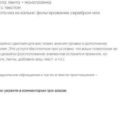
та: лента + монограмма
 с текстом
рточка из кальки: фольгирование серебром или
зайна сделаем для вас макет, внесем правки и дополнения,
ям. Эта услуга бесплатная при условии, что ваши пожелания не
о дизайна (расположение элементов останется прежним, но
и, ленты, добавить ваш текст и т.п.).
дуальное обращение к гостю в тексте приглашения –
 укажите в комментарии при заказе.