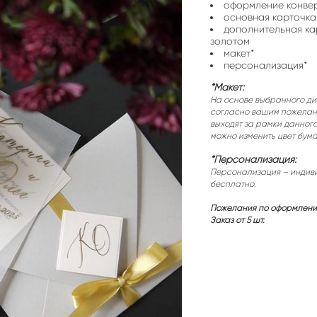
оформление конвер
основная карточка
дополнительная ка
золотом
макет*
персонализация*
*Макет:
На основе выбранного ди
согласно вашим пожелани
выходят за рамки данног
можно изменить цвет бумаг
*Персонализация:
Персонализация – индиви
бесплатно.
Пожелания по оформлению
​Заказ от 5 шт.