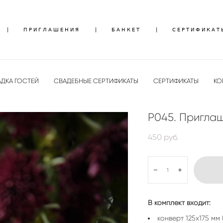
|
|
ПРИГЛАШЕНИЯ
ПРИГЛАШЕНИЯ
|
|
БАНКЕТ
БАНКЕТ
|
|
СЕРТИФИКАТ
СЕРТИФИКАТ
ДКА ГОСТЕЙ
СВАДЕБНЫЕ СЕРТИФИКАТЫ
СЕРТИФИКАТЫ
КО
P045. Пригла
450 pуб.
В комплект входит:
конверт 125х175 мм 