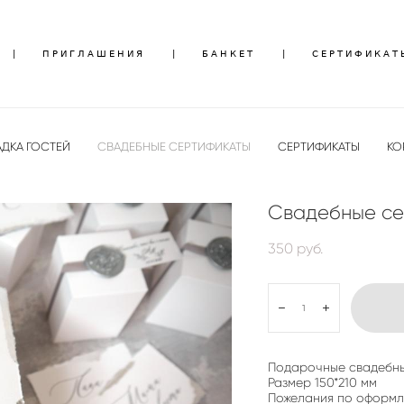
|
|
ПРИГЛАШЕНИЯ
ПРИГЛАШЕНИЯ
|
|
БАНКЕТ
БАНКЕТ
|
|
СЕРТИФИКАТ
СЕРТИФИКАТ
ДКА ГОСТЕЙ
СВАДЕБНЫЕ СЕРТИФИКАТЫ
СЕРТИФИКАТЫ
КО
Свадебные се
350 pуб.
Подарочные свадебны
Размер 150*210 мм
Пожелания по оформле